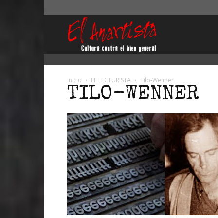
El
Anartista
Inicio
EL LECTURISTA
Tilo-Wenner
TILO-WENNER