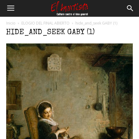
El
Inicio
ELOGIO DEL FINAL ABIERTO
hide_and_seek GABY (1)
HIDE_AND_SEEK GABY (1)
Anartista