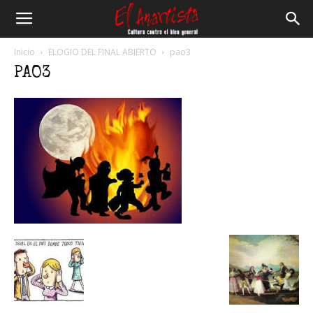
El
Inicio
ELOGIO DEL FINAL ABIERTO
pao3
PAO3
Anartista