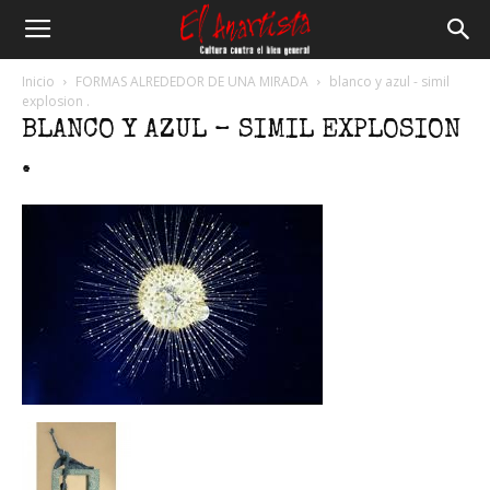
El
Inicio
FORMAS ALREDEDOR DE UNA MIRADA
blanco y azul - simil
explosion .
BLANCO Y AZUL – SIMIL EXPLOSION
Anartista
.