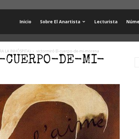
Inicio
Sobre El Anartista
Lecturista
Núme
RA LA INHÓSPITA)
victormiró El-cuerpo-de-mi-morena
L-CUERPO-DE-MI-