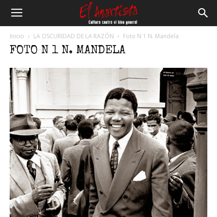
El
Inicio
LA OSCURIDAD DE LA RAZÓN
Foto N 1 N. Mandela
FOTO N 1 N. MANDELA
Anartista