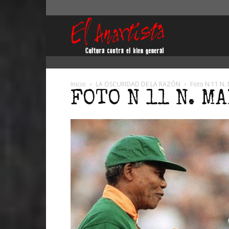
El
Anartista
Inicio
LA OSCURIDAD DE LA RAZÓN
Foto N 11 N.
FOTO N 11 N. M