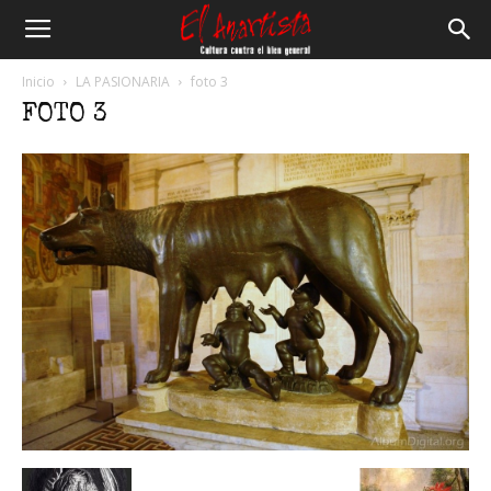
El
Inicio
LA PASIONARIA
foto 3
FOTO 3
Anartista