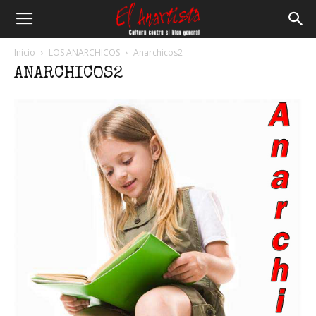
El
Inicio
LOS ANARCHICOS
Anarchicos2
ANARCHICOS2
Anartista