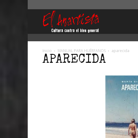
El
Anartista
Inicio
MANUAL PARA HUÉRFANOS
aparecida
APARECIDA