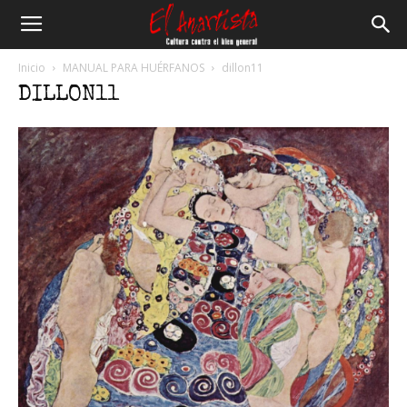
El
Inicio
MANUAL PARA HUÉRFANOS
dillon11
DILLON11
Anartista