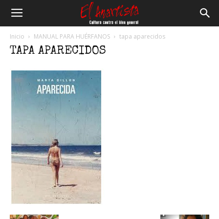
El
Inicio
MANUAL PARA HUÉRFANOS
tapa aparecidos
TAPA APARECIDOS
Anartista