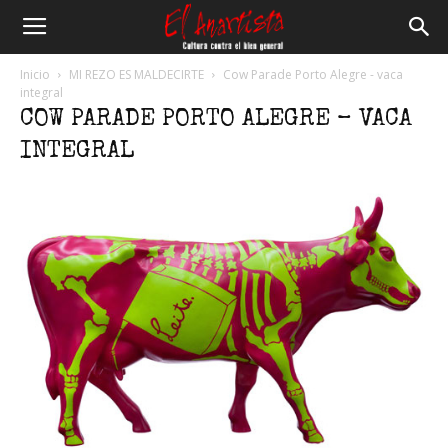
El
Inicio
MI REZO ES MALDECIRTE
Cow Parade Porto Alegre - vaca
integral
COW PARADE PORTO ALEGRE – VACA
Anartista
INTEGRAL