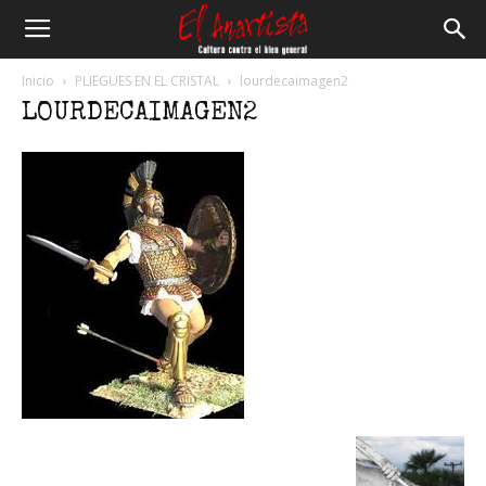
El
Inicio
PLIEGUES EN EL CRISTAL
lourdecaimagen2
LOURDECAIMAGEN2
Anartista