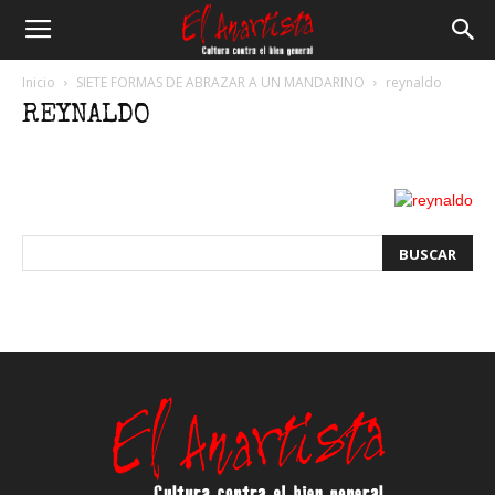
El
Inicio
SIETE FORMAS DE ABRAZAR A UN MANDARINO
reynaldo
REYNALDO
Anartista