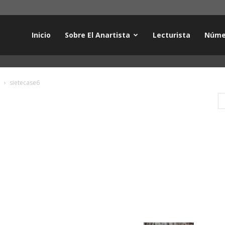
Inicio
Sobre El Anartista
Lecturista
Núme
sietecase6