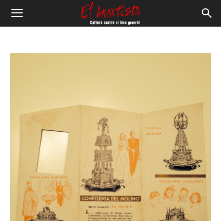
El
Anartista