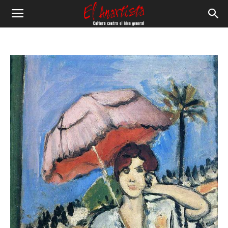
El
Anartista