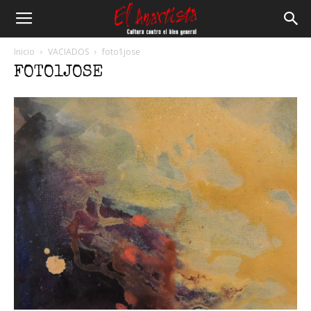
El
Inicio
VACIADOS
foto1jose
FOTO1JOSE
Anartista