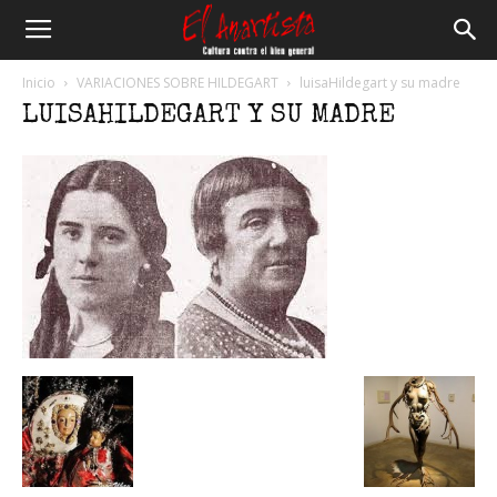
El
Inicio
VARIACIONES SOBRE HILDEGART
luisaHildegart y su madre
LUISAHILDEGART Y SU MADRE
Anartista