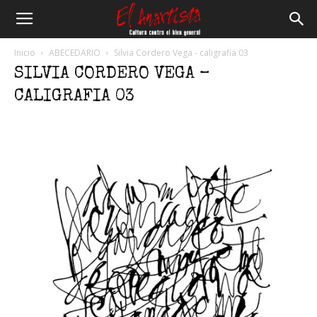
El
Inicio
ABECEDARIO
Silvia Cordero Vega - caligrafia 03
SILVIA CORDERO VEGA –
Anartista
CALIGRAFIA 03