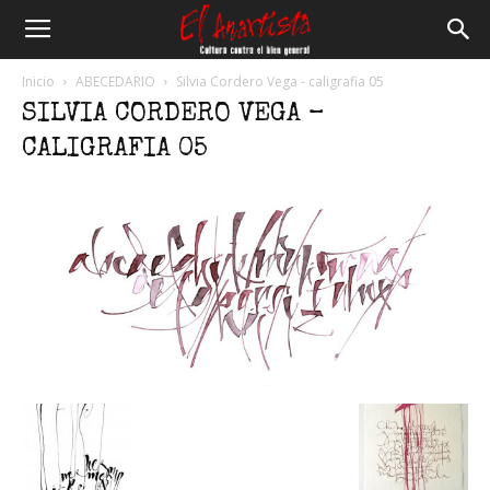
El
Inicio
ABECEDARIO
Silvia Cordero Vega - caligrafia 05
SILVIA CORDERO VEGA –
Anartista
CALIGRAFIA 05