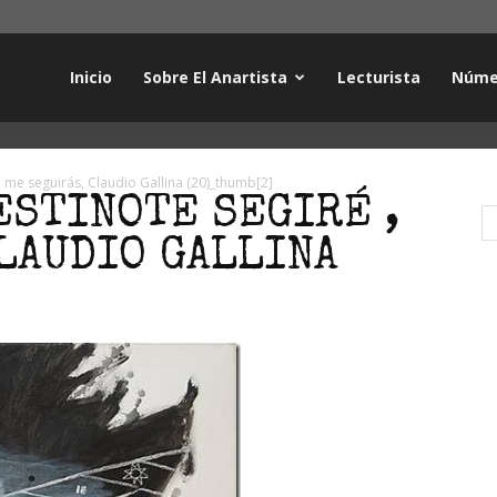
Inicio
Sobre El Anartista
Lecturista
Núme
, me seguirás, Claudio Gallina (20)_thumb[2]
ESTINOTE SEGIRÉ ,
LAUDIO GALLINA