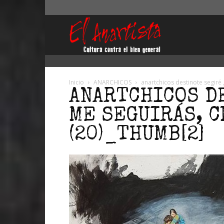
El
Anartista
Inicio
ANARCHICOS
anartchicos destinote segiré 
ANARTCHICOS D
ME SEGUIRÁS, C
(20)_THUMB[2]