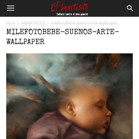
El
Inicio
ANARCHICOS
milefotoBebe-Suenos-Arte-Wallpaper
MILEFOTOBEBE-SUENOS-ARTE-
Anartista
WALLPAPER