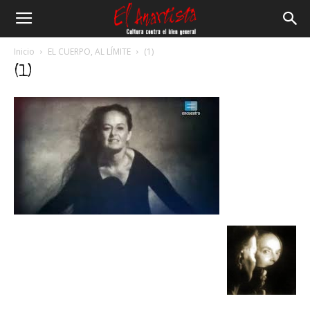
El
Inicio
EL CUERPO, AL LÍMITE
(1)
(1)
Anartista