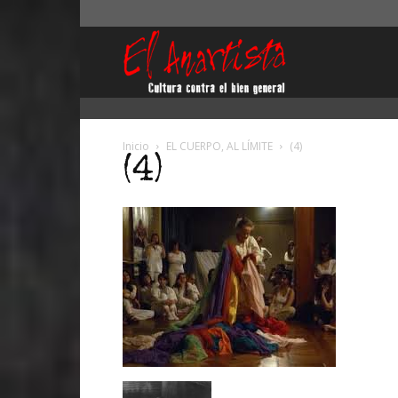
El
Anartista
Inicio
EL CUERPO, AL LÍMITE
(4)
(4)