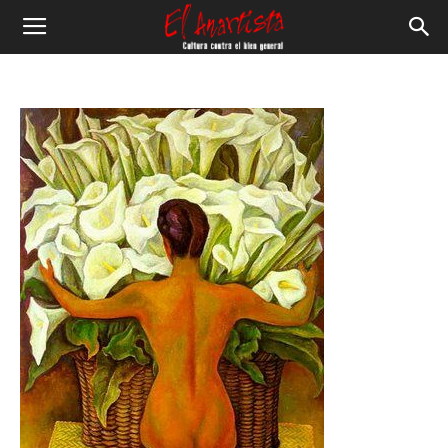
El
Anartista