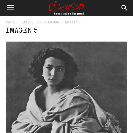
El
Inicio
ESPEJOS CON MEMORIA
Imagen 5
IMAGEN 5
Anartista