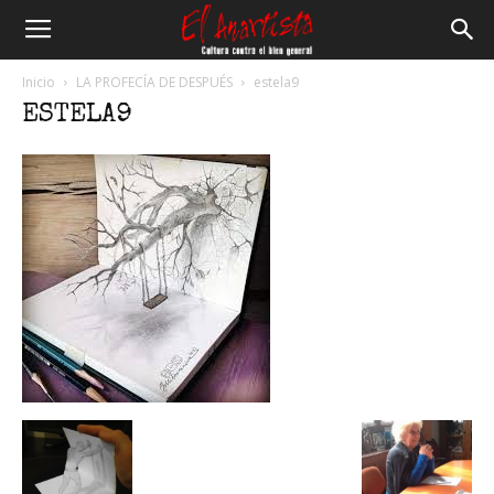
El
Inicio
LA PROFECÍA DE DESPUÉS
estela9
ESTELA9
Anartista