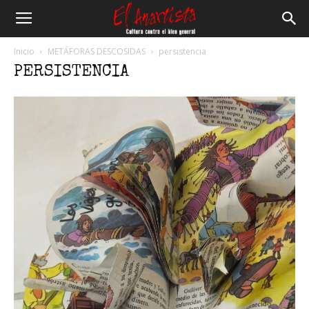
El
Inicio
METÁFORAS DESCOSIDAS
persistencia
PERSISTENCIA
Anartista