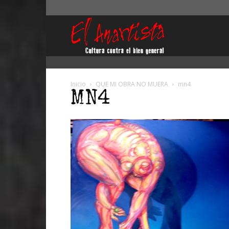
El
Anartista
Inicio
QUE MI OBRA NO MUERA
mn4
MN4