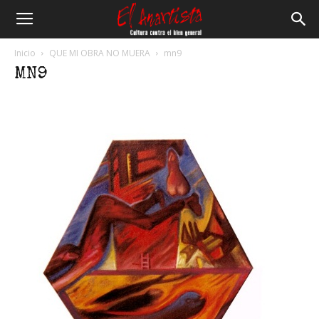
El
Inicio
QUE MI OBRA NO MUERA
mn9
MN9
Anartista