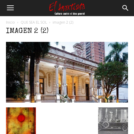
El
Inicio
QUE SEA EL SOL
imagen 2 (2)
IMAGEN 2 (2)
Anartista