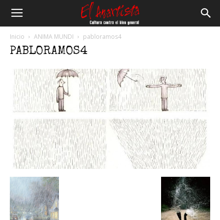
El
Inicio
ANIMA MUNDI
pabloramos4
PABLORAMOS4
Anartista