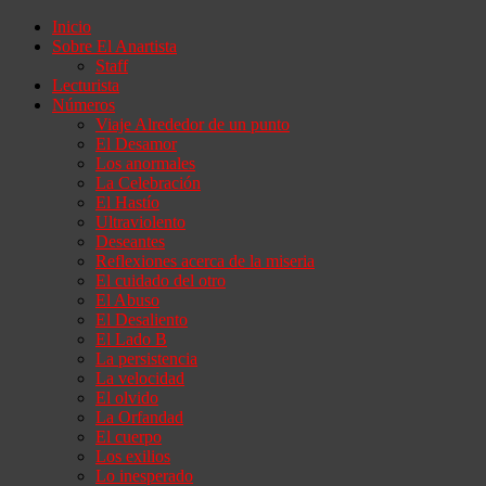
Inicio
Sobre El Anartista
Staff
Lecturista
Números
Viaje Alrededor de un punto
El Desamor
Los anormales
La Celebración
El Hastío
Ultraviolento
Deseantes
Reflexiones acerca de la miseria
El cuidado del otro
El Abuso
El Desaliento
El Lado B
La persistencia
La velocidad
El olvido
La Orfandad
El cuerpo
Los exilios
Lo inesperado