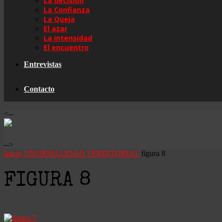
La decisión
La Confianza
La Queja
El azar
La intensidad
El encuentro
Entrevistas
Contacto
<--
-->
Inicio
ANORMALIDAD TERRITORIAL
figura 8
FIGURA 8