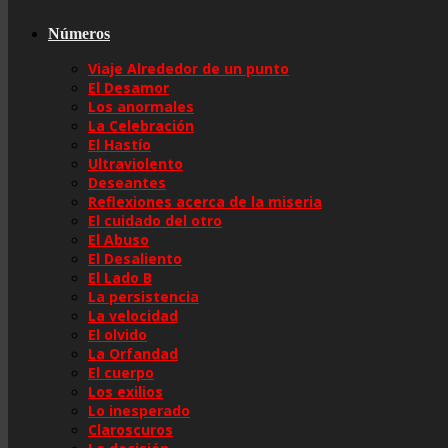
Números
Viaje Alrededor de un punto
El Desamor
Los anormales
La Celebración
El Hastío
Ultraviolento
Deseantes
Reflexiones acerca de la miseria
El cuidado del otro
El Abuso
El Desaliento
El Lado B
La persistencia
La velocidad
El olvido
La Orfandad
El cuerpo
Los exilios
Lo inesperado
Claroscuros