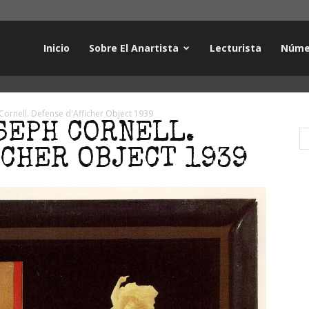
Inicio
Sobre El Anartista
Lecturista
Núme
Cornell. Defense d'Afficher Object 1939
SEPH CORNELL.
ICHER OBJECT 1939