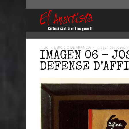
El
Anartista
Inicio
EJERCICIO DE INFANCIA
imagen 06 - Joseph 
IMAGEN 06 – JO
DEFENSE D’AFF