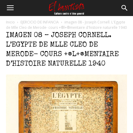
El
Inicio
EJERCICIO DE INFANCIA
imagen 08 - Joseph Cornell. L'Egypte
de Mlle Cleo de Merode- cours +®l+®mentaire d'histoire naturelle 1940
IMAGEN 08 – JOSEPH CORNELL.
Anartista
L’EGYPTE DE MLLE CLEO DE
MERODE- COURS +®L+®MENTAIRE
D’HISTOIRE NATURELLE 1940