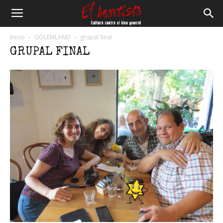
El
Inicio
GOLEMLAND
grupal final
GRUPAL FINAL
Anartista