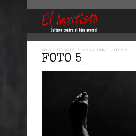
El
Anartista
Inicio
YENDO DE LA CAMA AL LIVING
FOTO 5
FOTO 5