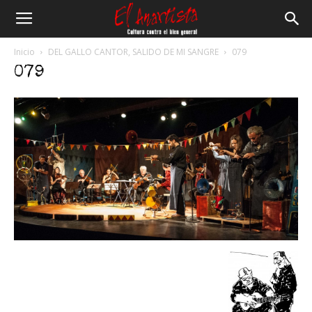
El
Inicio
DEL GALLO CANTOR, SALIDO DE MI SANGRE
079
079
Anartista