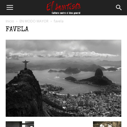
El
Inicio
EN MODO MAYOR
favela
FAVELA
Anartista