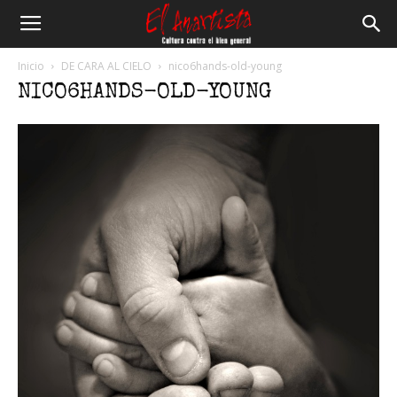
El
Inicio
DE CARA AL CIELO
nico6hands-old-young
NICO6HANDS-OLD-YOUNG
Anartista