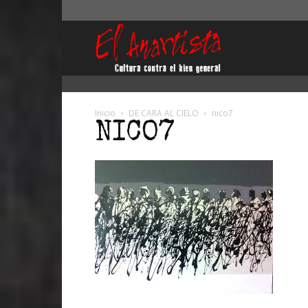
El
Anartista
Inicio
DE CARA AL CIELO
nico7
NICO7