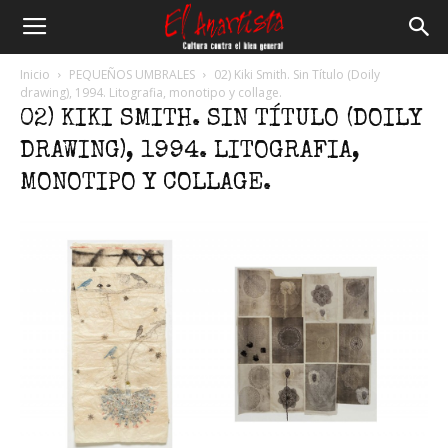
El
Inicio
PEQUEÑOS UMBRALES
02) Kiki Smith. Sin Título (Doily
drawing), 1994. Litografia, monotipo y collage.
02) KIKI SMITH. SIN TÍTULO (DOILY
Anartista
DRAWING), 1994. LITOGRAFIA,
MONOTIPO Y COLLAGE.