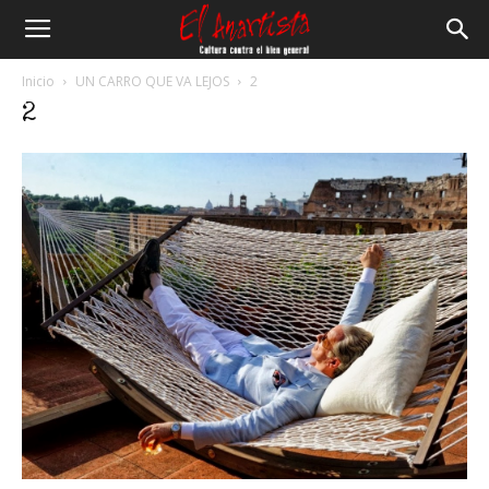
El
Inicio
UN CARRO QUE VA LEJOS
2
2
Anartista