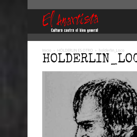
El
Anartista
Inicio
HÖLDERLIN ES OTRO
holderlin_Loco
HOLDERLIN_LO