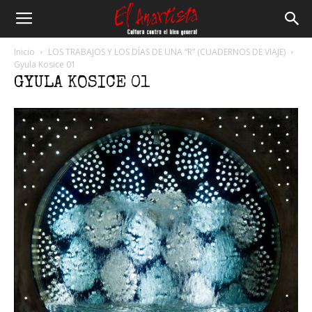
El
Inicio
LOS TRABAJOS Y LOS DÍAS DE UNA “R” (CUADERNOS DE VIAJE)
Gyula Kosice 01
GYULA KOSICE 01
Anartista