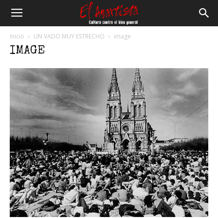
El
Inicio
UN VADO MUY ESTRECHO
image
IMAGE
Anartista