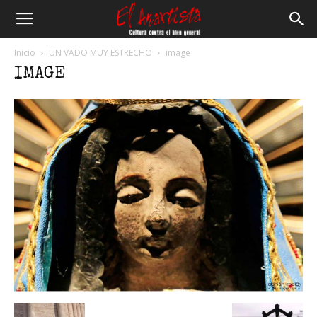
El
Inicio
UN VADO MUY ESTRECHO
image
IMAGE
Anartista