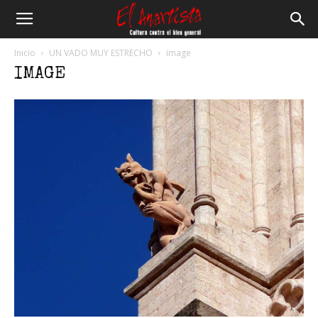
El
Inicio
UN VADO MUY ESTRECHO
image
IMAGE
Anartista